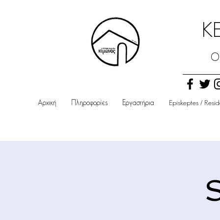
Κ
Ο
Αρχική
Πληροφορίες
Εργαστήρια
Episkeptes / Resi