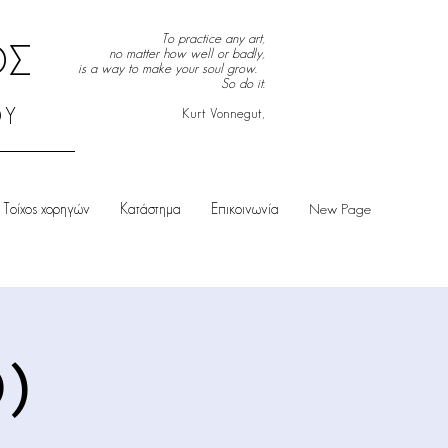
To practice any art,
ΟΣ
no matter how well or badly,
is a way to make your soul grow.
So do it.
ΟΥ
Kurt Vonnegut,
Τοίχος χορηγών
Κατάστημα
Επικοινωνία
New Page
)