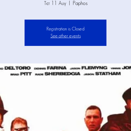
Τετ 11 Αυγ
  |  
Paphos
Registration is Closed
See other events