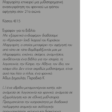
Μαργαρίτης επιχειρεί μια μυθιστορηματική
ανασυγκρότηση του χρονικού ως τρόπου
αφήγησης στον 21ο αιώνα.
Κόστος: €15
Έγραψαν για το βιβλίο:
Με εξαιρετικό ενδιαφέρον διαβάσαμε
το «Κρόνακα» (εκδ. Ίκαρος) του Κυριάκου
Μαργαρίτη, ο οποίος μεταφέρει την αφήγησή του
από τόπο σε τόπο βομβαρδίζοντάς μας με
πληροφορίες, εικόνες, σκέψεις, αναμνήσεις,
συνθέτοντας ένα βιβλίο για την ιστορία, τη
λογοτεχνία, την Κύπρο, την Αθήνα, τον ίδιο, τον
κόσμο όλο. Δεν είναι ακριβώς μυθιστόρημα, είναι
αυτό που λέει ο τίτλος, ένα χρονικό.
Άθως Δημουλάς, Περιοδικό Κ
(...) ένα υβρίδιο μεταμοντέρνας κοπής, κάτι
ανάμεσα σε λογοτεχνία και χρονικό, ανάμεσα σε
εξομολόγηση και σε εθνική μυθ-ιστορία.
Πραγματεύεται την κυπριακότητα με διαδοχικά
παλίμψηστα ατομικής και συλλογικής
πραγματικότητας, κείμενα και διακείμενα,