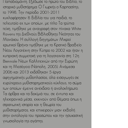
Παπαδιαμάντη. Εξέδωσε το πρώτο του βιβλίο, το
ιστορικό μυθιστόρημα Ο Γιωρκής ο Καρπασίτης,
το 1998. Την περίοδο
2001-2011
κυκλοφόρησαν 8 βιβλία του για παιδιά, το
τελευταίο εκ των οποίων, με τίτλο Τα τρύπια
τείχη, τιμήθηκε με αναγραφή στον πίνακα White
Ravens της Διεθνούς Βιβλιοθήκης Νεότητας του
Μονάχου. Η συλλογή διηγημάτων Μικροί
ερωτικοί θρήνοι τιμήθηκε με το Κρατικό Βραβείο
Νέου Λογοτέχνη στην Κύπρο το 2002 και ήταν η
κυπριακή συμμετοχή για τη λογοτεχνία στη 12η
Biennale Νέων Καλλιτεχνών από την Ευρώπη
και τη Μεσόγειο (Νάπολη, 2005). Ανάμεσα
2006 και 2013 εκδόθηκαν 5 έργα
αφηγηματικής μυθοπλασίας, όλα εισαγωγές σε
ευρύτερους μυθιστορηματικούς κύκλους, το σώμα
των οποίων έμεινε ανέκδοτο ή ανολοκλήρωτο.
Τα άρθρα και τα δοκίμιά του, σε έντυπα και
ηλεκτρονικά μέσα, εκκινούν από θέματα όπως η
στρατιωτική ιστορία και η θεωρία του
μυθιστορήματος, και επιχειρούν μιαν εκβολή
στην οντολογία του προσώπου και την ησυχαστική
γνωσιολογία της αγάπης.