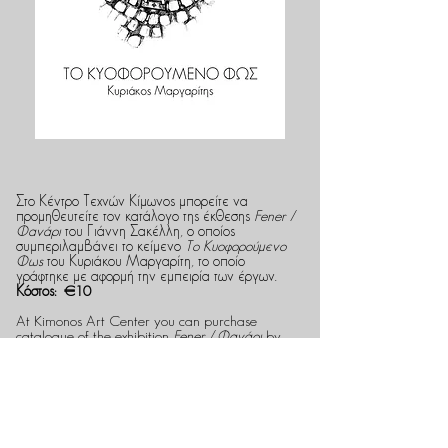
Στο Κέντρο Τεχνών Κίμωνος μπορείτε να
προμηθευτείτε τον κατάλογο της έκθεσης
Fener /
Φανάρι
του Γιάννη Σακέλλη, ο οποίος
συμπεριλαμβάνει το κείμενο
Το Κυοφορούμενο
Φως
του Κυριάκου Μαργαρίτη, το οποίο
γράφτηκε με αφορμή την εμπειρία των έργων.
Κόστος: €10
At Kimonos Art Center you can purchase
catalogue of the exhibition
Fener / Φανάρι
by
Yiannis Sakellis, which includes the text
Το
Κυοφορούμενο Φως
by Kyriakos Margaritis,
which was inspired by the experience of the
artworks.
Cost: €10