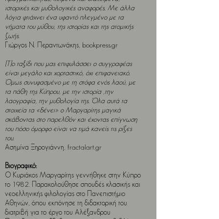
ιστορικές και μυθολογικές αναφορές. Με άλλα
λόγια φτιάχνει ένα υφαντό πλεγμένο με τα
νήματα του μύθου, της ιστορίας και της ατομικής
ζωής.
Γιώργος Ν. Περαντωνάκης, bookpress.gr
[Τ]ο ταξίδι που μας επιφυλάσσει ο συγγραφέας
είναι μεγάλο και χορταστικό, όχι επιφανειακό.
Όμως συνυφασμένο με τη στόφα ενός λαού, με
τα πάθη της Κύπρου, με την ιστορία ,την
λαογραφία, την μυθολογία της. Όλα αυτά τα
στοιχεία τα «δένει» ο Μαργαρίτης μαγικά
σκάβοντας στο παρελθόν και έχοντας επίγνωση
του πόσο όμορφο είναι να τιμά κανείς τις ρίζες
του.
Ασημίνα Ξηρογιάννη, fractalart.gr
Βιογραφικό:
Ο Κυριάκος Μαργαρίτης γεννήθηκε στην Κύπρο
το 1982. Παρακολούθησε σπουδές κλασικής και
νεοελληνικής φιλολογίας στο Πανεπιστήμιο
Αθηνών, όπου εκπόνησε τη διδακτορική του
διατριβή για το έργο του Αλέξανδρου