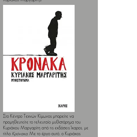
Κυριάκος Μαργαρίτης
Στο Κέντρο Τεχνών Κίμωνος μπορείτε να
προμηθευτείτε το τελευταίο μυθιστόρημα του
Κυριάκου Μαργαρίτη από τις εκδόσεις Ίκαρος, με
τίτλο
Κρόνακα.
Με το έργο αυτό, ο Κυριάκος