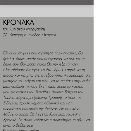
ΚΡΟΝΑΚΑ
του Κυριάκου Μαργαρίτη
(Μυθιστόρημα, Εκδόσεις Ίκαρος)
Όλες οι ιστορίες που αγάπησα ήταν ποτάμια, θα
ήθελα, όμως, αυτήν που αποφάσισα να πω, να τη
δείτε σαν θάλασσα: ποιος θα την εξαντλήσει;
Οπωσδήποτε όχι εγώ. Tο έχω, όμως, καημό να τη
φτάσω και να μπω στο ανεξάντλητο. Αναφέρομαι στο
μυστήριο του Λόγου και πάω να το τελέσω στην αυλή
μιας παιδικής ηλικίας. Εκεί παρατάσσω τα κάστρα
μου, με στάχτες του Άουσβιτς, άμωμα δάκρυα του
Τορίνο, χώμα της Πράσινης Γραμμής, στίχους της
Σιβηρίας, προσκυνήματα αθωνικά και κάτι
περιπάτους στις στοές της Αθήνας. Αν δεν κάνω
λάθος, ο αφρός θα λέγεται Κρόνακα, τουτέστιν
Χρονικό. Τα άλλα, πιθανώς η αιωνιότητα, ελπίζω να
είναι ο βυθός μου.