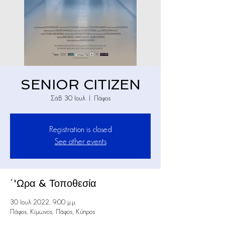
SENIOR CITIZEN
Σάβ 30 Ιουλ
  |  
Πάφος
Registration is closed
See other events
΄'Ωρα & Τοποθεσία
30 Ιουλ 2022, 9:00 μ.μ.
Πάφος, Κίμωνος, Πάφος, Κύπρος