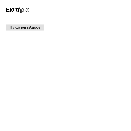
Εισιτήρια
Η πώληση τελείωσε
Τύπος εισιτηρίου
SENIOR CITIZEN
Τιμή
5,00 €
Κοινή χρήση αυτής της
εκδήλωσης