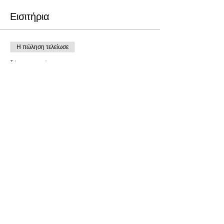
Εισιτήρια
Η πώληση τελείωσε
Τύπος εισιτηρίου
RESERVOIR DOGS
Τιμή
5,00 €
Κοινή χρήση αυτής της
εκδήλωσης