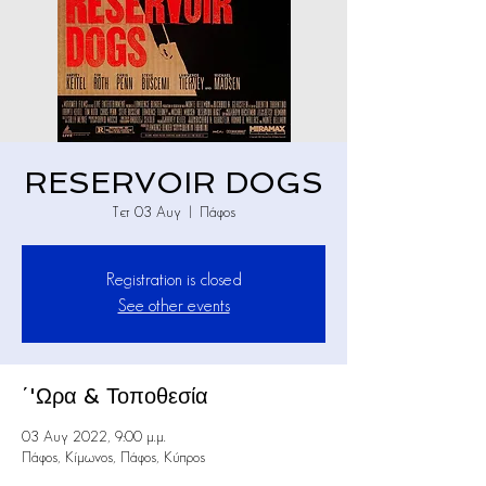
RESERVOIR DOGS
Τετ 03 Αυγ
  |  
Πάφος
Registration is closed
See other events
΄'Ωρα & Τοποθεσία
03 Αυγ 2022, 9:00 μ.μ.
Πάφος, Κίμωνος, Πάφος, Κύπρος