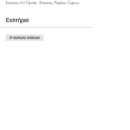
Kimonos Art Center, Kimonos, Paphos, Cyprus
Εισιτήρια
Η πώληση τελείωσε
Τύπος εισιτηρίου
LIFE & DEATH OF PETER SELLERS
Τιμή
5,00 €
Κοινή χρήση αυτής της
εκδήλωσης