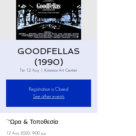
GOODFELLAS
(1990)
Τετ 12 Αυγ
  |  
Kimonos Art Center
Registration is Closed
See other events
΄'Ωρα & Τοποθεσία
12 Αυγ 2020, 9:00 μ.μ.