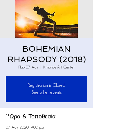
BOHEMIAN
RHAPSODY (2018)
Παρ 07 Αυγ
  |  
Kimonos Art Center
Registration is Closed
See other events
΄'Ωρα & Τοποθεσία
07 Αυγ 2020, 9:00 μ.μ.