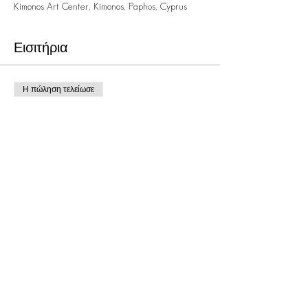
Kimonos Art Center, Kimonos, Paphos, Cyprus
Εισιτήρια
Η πώληση τελείωσε
Τύπος εισιτηρίου
BOHEMIAN RHAPSODY (2018)
Τιμή
5,00 €
Κοινή χρήση αυτής της
εκδήλωσης