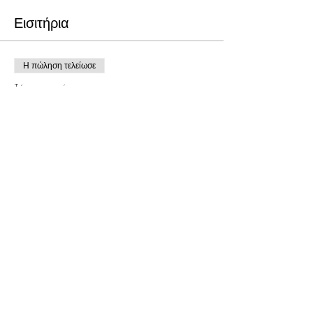
Εισιτήρια
Η πώληση τελείωσε
Τύπος εισιτηρίου
25TH HOUR
Τιμή
5,00 €
Κοινή χρήση αυτής της
εκδήλωσης