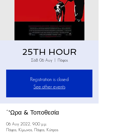
25TH HOUR
Σάβ 06 Αυγ
  |  
Πάφος
Registration is closed
See other events
΄'Ωρα & Τοποθεσία
06 Αυγ 2022, 9:00 μ.μ.
Πάφος, Κίμωνος, Πάφος, Κύπρος