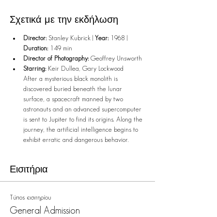
Σχετικά με την εκδήλωση
Director:
 Stanley Kubrick | 
Year:
 1968 | 
Duration:
 149 min
Director of Photography:
 Geoffrey Unsworth
Starring:
 Keir Dullea, Gary Lockwood
After a mysterious black monolith is 
discovered buried beneath the lunar 
surface, a spacecraft manned by two 
astronauts and an advanced supercomputer 
is sent to Jupiter to find its origins. Along the 
journey, the artificial intelligence begins to 
exhibit erratic and dangerous behavior.
Εισιτήρια
Τύπος εισιτηρίου
General Admission