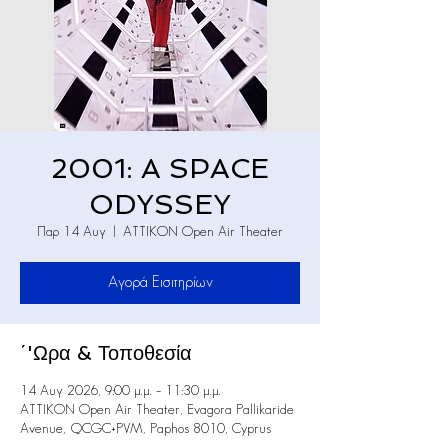
2001: A SPACE
ODYSSEY
Παρ 14 Αυγ
  |  
ATTIKON Open Air Theater
Αγορά Εισιτηρίων
΄'Ωρα & Τοποθεσία
14 Αυγ 2026, 9:00 μ.μ. – 11:30 μ.μ.
ATTIKON Open Air Theater, Evagora Pallikaride
Avenue, QCGC+PVM, Paphos 8010, Cyprus