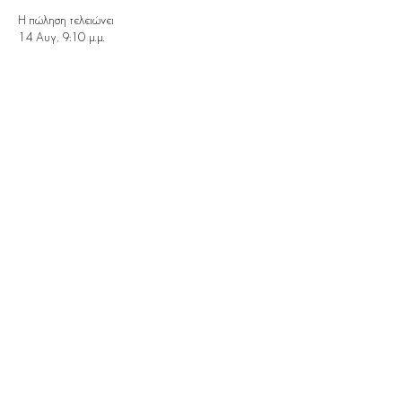
Η πώληση τελειώνει
14 Αυγ, 9:10 μ.μ.
Τιμή
5,00 €
Περιλαμβάνεται ο χρήστης VAT
Ποσότητα
Σύνολο
0,00 €
Ολοκλήρωση παραγγελίας